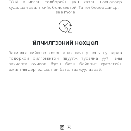
TOKI ашиглан төлбөрийн уян хатан нөхцөлөөр
худалдан авалт хийх боломжтой. Та төлбөрөө дансруу
see more
шилжүүлсэн, qpay уншуулсан тохиолдолд заавал
ТӨЛБӨР ШАЛГАХ товчийг дарж баталгаажуулахаа
мартваа Захиалга буцахгүй тул сонголтоо зөв хийнэ үү!
ҮЙЛЧИЛГЭЭНИЙ НӨХЦӨЛ
Захиалга хийхдээ хүлээн авах хаяг утасны дугаараа
тодорхой ойлгомжтой явуулж тусална уу? Таны
захиалга очиход бүрэн бүтэн байдлыг хүргэлтийн
ажилтны дэргэд шалган баталгаажуулаарай.