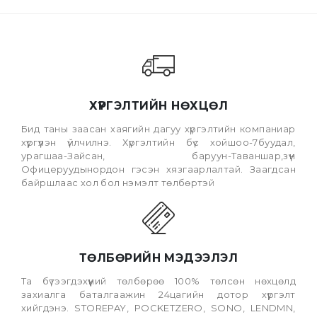
ХҮРГЭЛТИЙН НӨХЦӨЛ
Бид таны заасан хаягийн дагуу хүргэлтийн компаниар
хүргүүлэн үйлчилнэ. Хүргэлтийн бүс хойшоо-7буудал,
урагшаа-Зайсан, баруун-Таваншар,зүүн
Офицеруудынордон гэсэн хязгаарлалтай. Заагдсан
байршлаас хол бол нэмэлт төлбөртэй
ТӨЛБӨРИЙН МЭДЭЭЛЭЛ
Та бүтээгдэхүүний төлбөрөө 100% төлсөн нөхцөлд
захиалга баталгаажин 24цагийн дотор хүргэлт
хийгдэнэ. STOREPAY, POCKETZERO, SONO, LENDMN,