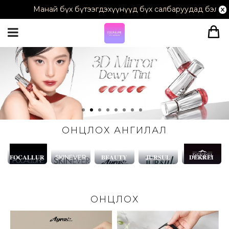
Манай бүх бүтээгдэхүүнүүд бүх салбаруудад бэлэн худалд
ОНЦЛОХ АНГИЛАЛ
𝐀𝐘𝐑𝐀𝐒
𝐅𝐎𝐂𝐀𝐋𝐋𝐔𝐑𝐄
SKINEVER
𝐁𝐄𝐀𝐔𝐓𝐘
𝐉𝐔𝐑𝐒𝐔𝐋
𝐃𝐄𝐊𝐑𝐄𝐈
ОНЦЛОХ