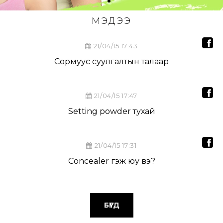
МЭДЭЭ
21/04/15 17:43
Сормуус суулгалтын талаар
21/04/15 17:47
Setting powder тухай
21/04/15 17:31
Concealer гэж юу вэ?
БҮГД