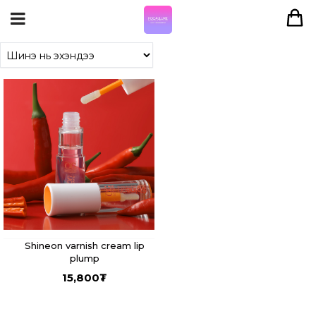
Shineon varnish cream lip
plump
15,800
₮