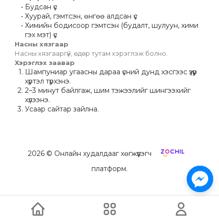
Будсан үс
Хуурай, гэмтсэн, өнгөө алдсан үс
Химийн бодисоор гэмтсэн (будалт, шулуун, хими 
гэх мэт) үс
Насны хязгаар
Насны хязгааргүй, өдөр тутам хэрэглэж болно.
Хэрэглэх заавар
Шампуниар угаасны дараа үсний дунд хэсгээс үзүүр 
хүртэл түрхэнэ.
2–3 минут байлгаж, шим тэжээлийг шингээхийг 
хүлээнэ.
Усаар сайтар зайлна.
2026
© Онлайн худалдааг хөгжүүлэгч
платформ.