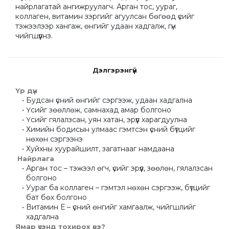
найрлагатай ангижруулагч. Арган тос, уураг, 
коллаген, витамин зэргийг агуулсан бөгөөд үсийг 
тэжээлээр хангаж, өнгийг удаан хадгалж, гүн 
чийгшүүлнэ.
Дэлгэрэнгүй
Үр дүн
Будсан үсний өнгийг сэргээж, удаан хадгална
Үсийг зөөллөж, самнахад амар болгоно
Үсийг гялалзсан, уян хатан, эрүүл харагдуулна
Химийн бодисын улмаас гэмтсэн үсний бүтцийг 
нөхөн сэргээнэ
Хуйхны хуурайшилт, загатнааг намдаана
 Найрлага
Арган тос – тэжээл өгч, үсийг эрүүл, зөөлөн, гялалзсан 
болгоно
Уураг ба коллаген – гэмтэл нөхөн сэргээж, бүтцийг 
бат бөх болгоно
Витамин Е – үсний өнгийг хамгаалж, чийгшлийг 
хадгална
Ямар үсэнд тохирох вэ?