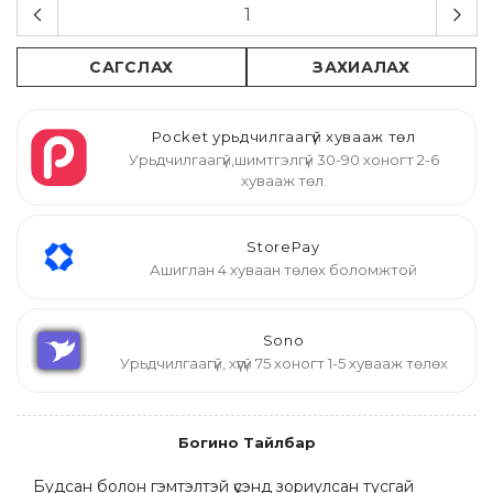
САГСЛАХ
ЗАХИАЛАХ
Pocket урьдчилгаагүй хувааж төл
Урьдчилгаагүй,шимтгэлгүй 30-90 хоногт 2-6
хувааж төл.
StorePay
Ашиглан 4 хуваан төлөх боломжтой
Sono
Урьдчилгаагүй, хүүгүй 75 хоногт 1-5 хувааж төлөх
Богино Тайлбар
Будсан болон гэмтэлтэй үсэнд зориулсан тусгай 