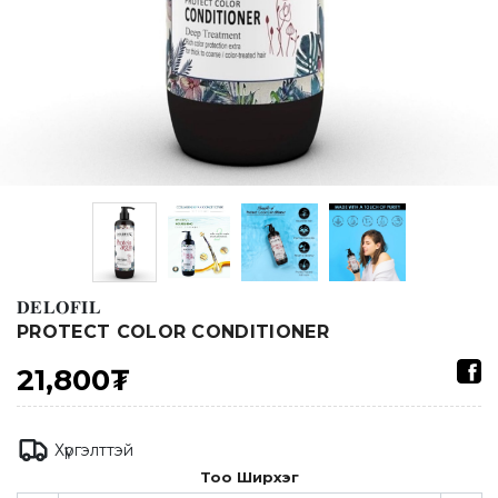
𝐃𝐄𝐋𝐎𝐅𝐈𝐋
PROTECT COLOR CONDITIONER
21,800₮
Хүргэлттэй
Тоо Ширхэг