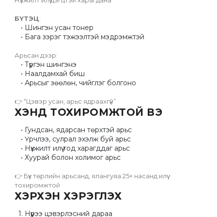
Нүхжилт илүү цэгцтэй харагдана 
БҮТЭЦ
:
Шингэн усан тонер
Бага зэрэг тэжээлтэй мэдрэмжтэй
Арьсан дээр:
Түргэн шингэнэ
Наалдамхай биш
Арьсыг зөөлөн, чийглэг болгоно
👉 “Цэвэр усан, арьс ядраахгүй”
ХЭНД ТОХИРОМЖТОЙ ВЭ
Гундсан, ядарсан төрхтэй арьс
Үрчлээ, сулрал эхэлж буй арьс
Нүхжилт илүү тод харагддаг арьс
Хуурай болон холимог арьс
👉 Бүх төрлийн арьсанд, ялангуяа 25+ насанд илүү 
тохиромжтой
ХЭРХЭН ХЭРЭГЛЭХ
Нүүрээ цэвэрлэсний дараа