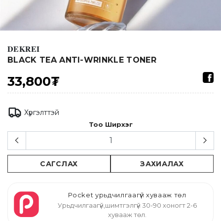
𝐃𝐄𝐊𝐑𝐄𝐈
BLACK TEA ANTI-WRINKLE TONER
33,800₮
Хүргэлттэй
Тоо Ширхэг
САГСЛАХ
ЗАХИАЛАХ
Pocket урьдчилгаагүй хувааж төл
Урьдчилгаагүй,шимтгэлгүй 30-90 хоногт 2-6
хувааж төл.