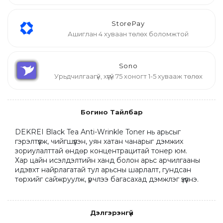
StorePay
Ашиглан 4 хуваан төлөх боломжтой
Sono
Урьдчилгаагүй, хүүгүй 75 хоногт 1-5 хувааж төлөх
Богино Тайлбар
DEKREI Black Tea Anti-Wrinkle Toner нь арьсыг 
гэрэлтүүлж, чийгшүүлэн, уян хатан чанарыг дэмжих 
зориулалттай өндөр концентрацитай тонер юм.

Хар цайн исэлдэлтийн ханд болон арьс арчилгааны 
идэвхт найрлагатай тул арьсны шарлалт, гундсан 
төрхийг сайжруулж, үрчлээ багасахад дэмжлэг үзүүлнэ.
Дэлгэрэнгүй