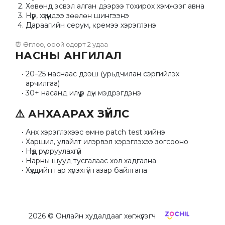
Хөвөнд эсвэл алган дээрээ тохирох хэмжээг авна
Нүүр, хүзүүндээ зөөлөн шингээнэ
Дараагийн серум, кремээ хэрэглэнэ
⏰ Өглөө, орой өдөрт 2 удаа
НАСНЫ АНГИЛАЛ
20–25 наснаас дээш (урьдчилан сэргийлэх 
арчилгаа)
30+ насанд илүү үр дүн мэдрэгдэнэ
⚠️ АНХААРАХ ЗҮЙЛС
Анх хэрэглэхээс өмнө patch test хийнэ
Харшил, улайлт илэрвэл хэрэглэхээ зогсооно
Нүд рүү оруулахгүй
Нарны шууд тусгалаас хол хадгална
Хүүхдийн гар хүрэхгүй газар байлгана
2026
© Онлайн худалдааг хөгжүүлэгч