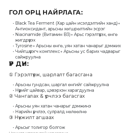
ГОЛ ОРЦ НАЙРЛАГА:
Black Tea Ferment (Хар цайн исэлдэлтийн ханд)→ 
Антиоксидант, арьсны хөгшрөлтийн эсрэг
Niacinamide (Витамин B3)→ Арьс гэрэлтүүлэх, өнгө 
жигдрүүлэх
Tyrosine→ Арьсны өнгө, уян хатан чанарыг дэмжих
Чийгшүүлэгч комплекс→ Арьсны ус барих чадварыг 
сайжруулна
ҮР ДҮН:
① Гэрэлтүүлж, шарлалт багасгана
Арьсны гундсан, шаргал өнгийг сайжруулна
Нүүрийг цайвар, цэвэрхэн харагдуулна
② Чангалах & үрчлээ багасгах
Арьсны уян хатан чанарыг дэмжинэ
Нарийн үрчлээ, сулралд нөлөөлнө
③ Нүхжилт агшаах
Арьсыг толигор болгож