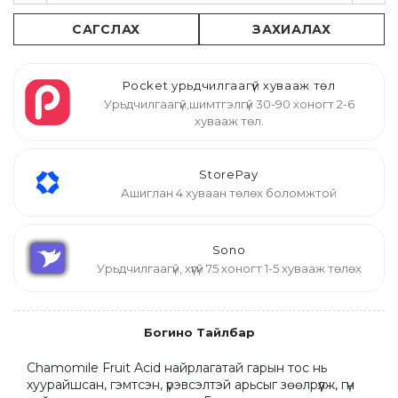
САГСЛАХ
ЗАХИАЛАХ
Pocket урьдчилгаагүй хувааж төл
Урьдчилгаагүй,шимтгэлгүй 30-90 хоногт 2-6
хувааж төл.
StorePay
Ашиглан 4 хуваан төлөх боломжтой
Sono
Урьдчилгаагүй, хүүгүй 75 хоногт 1-5 хувааж төлөх
Богино Тайлбар
Chamomile Fruit Acid найрлагатай гарын тос нь 
хуурайшсан, гэмтсэн, үрэвсэлтэй арьсыг зөөлрүүлж, гүн 