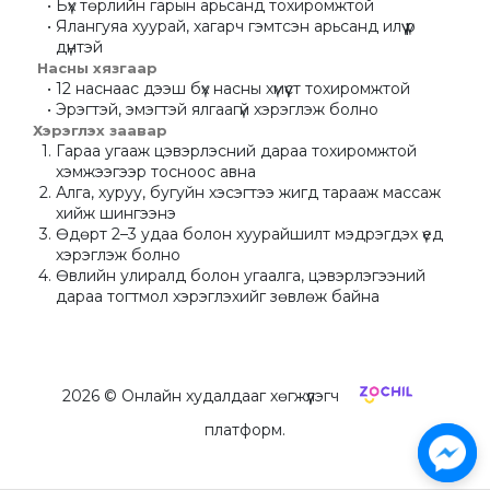
Бүх төрлийн гарын арьсанд тохиромжтой
Ялангуяа хуурай, хагарч гэмтсэн арьсанд илүү үр 
дүнтэй
 Насны хязгаар
12 наснаас дээш бүх насны хүмүүст тохиромжтой
Эрэгтэй, эмэгтэй ялгаагүй хэрэглэж болно
Хэрэглэх заавар
Гараа угааж цэвэрлэсний дараа тохиромжтой 
хэмжээгээр тосноос авна
Алга, хуруу, бугуйн хэсэгтээ жигд тарааж массаж 
хийж шингээнэ
Өдөрт 2–3 удаа болон хуурайшилт мэдрэгдэх үед 
хэрэглэж болно
Өвлийн улиралд болон угаалга, цэвэрлэгээний 
дараа тогтмол хэрэглэхийг зөвлөж байна
2026
© Онлайн худалдааг хөгжүүлэгч
платформ.