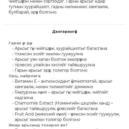
чийгшүүлэн нөхөн сэргээдэг. Гарны арьсыг өдөр 
тутмын хуурайшилт, гадны нөлөөнөөс хамгаалж, 
булбарай, эрүүл болгоно.
Дэлгэрэнгүй
Гарах үр дүн
Арьсыг гүн чийгшүүлж, хуурайшилтыг багасгана
Үхэжсэн эсийг зөөлөн гуужуулна
Арьсыг уян хатан болгож зөөлрүүлнэ
Үрэвсэл, улайсан хэсгийг тайвшруулна
Гарын арьсыг эрүүл, толигор болгоно
Орц, найрлага
Витамин Е – антиоксидант үйлчилгээтэй, арьсыг 
хамгаалж, нөхөн төлжилтийг дэмжинэ
Гиалуроны хүчил – арьсыг гүн чийгшүүлж, чийгийг 
хадгална
Chamomile Extract (Номингийн цэцгийн ханд) – 
арьсыг тайвшруулж, үрэвслийг багасгана
Fruit Acid (жимсний хүчил) – үхэжсэн эсийг гуужуулж, 
арьсыг зөөлөн толигор болгоно
Ямар арьсанд тохирох вэ?