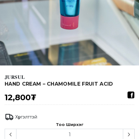
𝐉𝐔𝐑𝐒𝐔𝐋
HAND CREAM – CHAMOMILE FRUIT ACID
12,800₮
Хүргэлттэй
Тоо Ширхэг