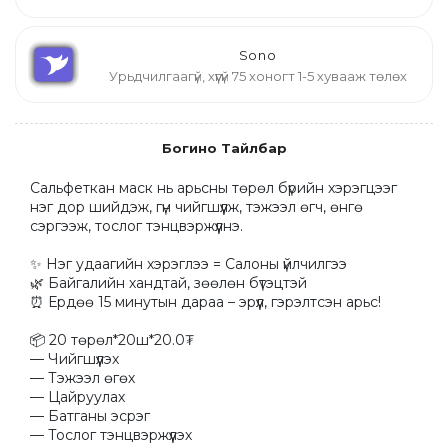
Sono
Урьдчилгаагүй, хүүгүй 75 хоногт 1-5 хувааж төлөх
Богино Тайлбар
Сальфеткан маск нь арьсны төрөл бүрийн хэрэгцээг 
нэг дор шийдэж, гүн чийгшүүлж, тэжээл өгч, өнгө 
сэргээж, тослог тэнцвэржүүлнэ.

✨ Нэг удаагийн хэрэглээ = Салоны үйлчилгээ

🌿 Байгалийн хандтай, зөөлөн бүтэцтэй

⏰ Ердөө 15 минутын дараа – эрүүл, гэрэлтсэн арьс!

📦 20 төрөл*20ш*20.0₮

— Чийгшүүлэх

— Тэжээл өгөх

— Цайруулах

— Батганы эсрэг

— Тослог тэнцвэржүүлэх
