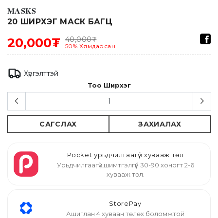
𝐌𝐀𝐒𝐊𝐒
20 ШИРХЭГ МАСК БАГЦ
40,000
₮
20,000₮
50
%
Хямдарсан
Хүргэлттэй
Тоо Ширхэг
САГСЛАХ
ЗАХИАЛАХ
Pocket урьдчилгаагүй хувааж төл
Урьдчилгаагүй,шимтгэлгүй 30-90 хоногт 2-6
хувааж төл.
StorePay
Ашиглан 4 хуваан төлөх боломжтой