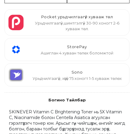
Pocket урьдчилгаагүй хувааж төл
Урьдчилгаагүй,шимтгэлгүй 30-90 хоногт 2-6
хувааж төл.
StorePay
Ашиглан 4 хуваан төлөх боломжтой
Sono
Урьдчилгаагүй, хүүгүй 75 хоногт 1-5 хувааж төлөх
Богино Тайлбар
SKINEVER Vitamin C Brightening Toner нь 5X Vitamin 
C, Niacinamide болон Centella Asiatica агуулсан 
гэрэлтүүлэгч тонер юм. Арьсыг гүн чийгшүүлж, өнгийг жигд 
болгон, бараан толбыг бүдгэрүүлэхэд тусалж эрүүл, 