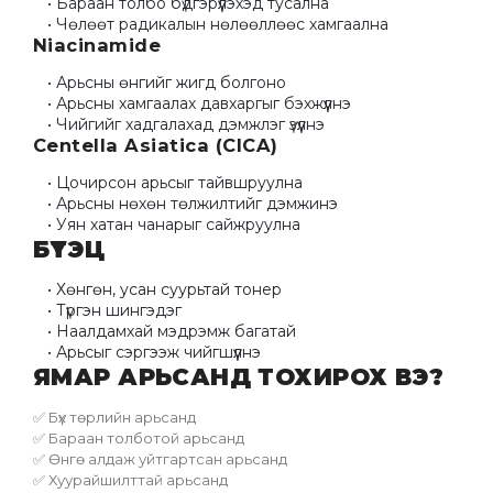
Бараан толбо бүдгэрүүлэхэд тусална
Чөлөөт радикалын нөлөөллөөс хамгаална
Niacinamide
Арьсны өнгийг жигд болгоно
Арьсны хамгаалах давхаргыг бэхжүүлнэ
Чийгийг хадгалахад дэмжлэг үзүүлнэ
Centella Asiatica (CICA)
Цочирсон арьсыг тайвшруулна
Арьсны нөхөн төлжилтийг дэмжинэ
Уян хатан чанарыг сайжруулна
БҮТЭЦ
Хөнгөн, усан суурьтай тонер
Түргэн шингэдэг
Наалдамхай мэдрэмж багатай
Арьсыг сэргээж чийгшүүлнэ
ЯМАР АРЬСАНД ТОХИРОХ ВЭ?
✅ Бүх төрлийн арьсанд
✅ Бараан толботой арьсанд
✅ Өнгө алдаж уйтгартсан арьсанд
✅ Хуурайшилттай арьсанд