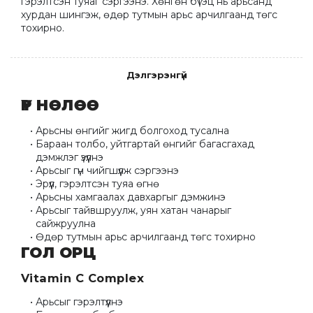
гэрэлтсэн туяаг сэргээнэ. Хөнгөн бүтэц нь арьсанд 
хурдан шингэж, өдөр тутмын арьс арчилгаанд төгс 
тохирно.
Дэлгэрэнгүй
ҮР НӨЛӨӨ
Арьсны өнгийг жигд болгоход тусална
Бараан толбо, уйтгартай өнгийг багасгахад 
дэмжлэг үзүүлнэ
Арьсыг гүн чийгшүүлж сэргээнэ
Эрүүл, гэрэлтсэн туяа өгнө
Арьсны хамгаалах давхаргыг дэмжинэ
Арьсыг тайвшруулж, уян хатан чанарыг 
сайжруулна
Өдөр тутмын арьс арчилгаанд төгс тохирно
ГОЛ ОРЦ
Vitamin C Complex
Арьсыг гэрэлтүүлнэ