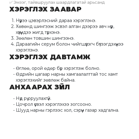
✅ Эмзэг, тайвшруулах шаардлагатай арьсанд
ХЭРЭГЛЭХ ЗААВАР
Нүүрээ цэвэрлэсний дараа хэрэглэнэ.
Хөвөнд шингээж эсвэл алган дээрээ авч нүүр, 
хүзүүндээ жигд түрхэнэ.
Зөөлөн товшин шингээнэ.
Дараагийн серум болон чийгшүүлэгч бүтээгдэхүүнээ 
хэрэглэнэ.
ХЭРЭГЛЭХ ДАВТАМЖ
Өглөө, орой өдөр бүр хэрэглэж болно.
Өдрийн цагаар нарны хамгаалалттай тос хамт 
хэрэглэхийг зөвлөж байна.
АНХААРАХ ЗҮЙЛ
Нүд рүү оруулахгүй.
Цочрол үүсвэл хэрэглэхээ зогсооно.
Шууд нарны гэрлээс хол, сэрүүн газар хадгална.