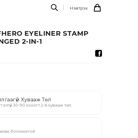
Нэвтрэх
HERO EYELINER STAMP
NGED 2-IN-1
лгаагүй Хувааж Төл
гэлгүй 30-90 хоногт 2-6 хувааж төл.
 төлөх боломжтой