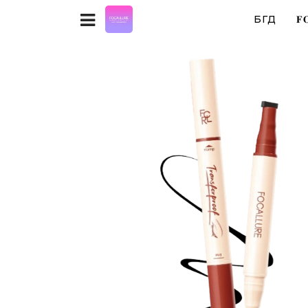
БҮГД
𝐅