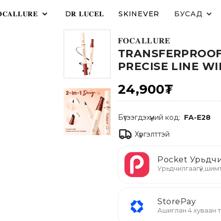
𝐂𝐀𝐋𝐋𝐔𝐑𝐄
D𝐑 𝐋𝐔𝐂𝐄𝐋
SKINEVER
БУСАД
𝐅𝐎𝐂𝐀𝐋𝐋𝐔𝐑𝐄
TRANSFERPROOF
PRECISE LINE WI
24,900₮
Бүтээгдэхүүний код:
FA-E28
Хүргэлттэй
Pocket Урьдчи
Урьдчилгаагүй,шимт
StorePay
Ашиглан 4 хуваан