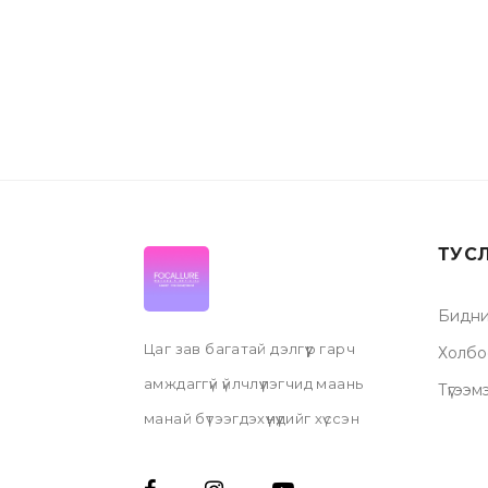
ТУС
Бидни
Цаг зав багатай дэлгүүр гарч
Холбо
амждаггүй үйлчлүүлэгчид маань
Түгээм
манай бүтээгдэхүүнүүдийг хүссэн
газартаа хүргүүлээд аваарай.