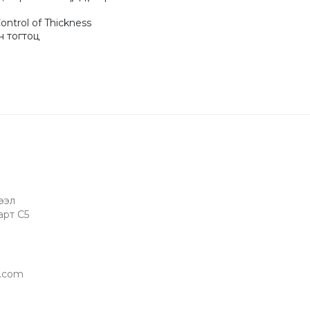
ontrol of Thickness

н тогтоц
ээл
арт C5
l.com