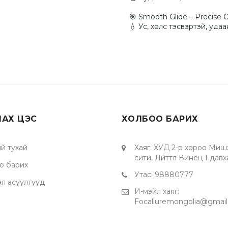
🎯 Smooth Glide – Precise C
💧 Ус, хөлс тэсвэртэй, удаа
ЛАХ ЦЭС
ХОЛБОО БАРИХ
й тухай
Хаяг
:
ХУД 2-р хороо Миш
сити, Литтл Винец 1 давх
о барих
Утас
:
98880777
эл асуултууд
И-мэйл хаяг
:
Focalluremongolia@gmai