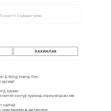
й 75 хоногт 1-5 хувааж төлөх
ЗАХИАЛАХ
ner & Wing Stamp Pen

 аргаар!

игд зураас

гсгөлтэй контур зурахад зориулагдсан хэв 
т сайтай

мэргэжлийн үр дүн гаргана
