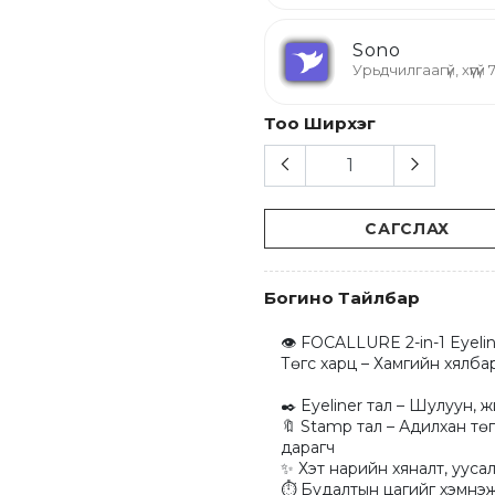
Sono
Урьдчилгаагүй, хүүгү
Тоо Ширхэг
САГСЛАХ
Богино Тайлбар
👁 FOCALLURE 2-in-1 Eyeli
Төгс харц – Хамгийн хялбар
✒️ Eyeliner тал – Шулуун, ж
🔖 Stamp тал – Адилхан тө
дарагч

✨ Хэт нарийн хяналт, уусал
⏱ Будалтын цагийг хэмнэж, 