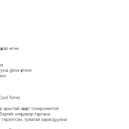
үдэр өгнө

а

нд glow үүсгэнэ

лно

Cool Tone)

 арьстай хүмүүст тохиромжтой

лбэрийг илүү цэвэр гаргана

г гэрэлтсэн, туяатай харагдуулна
