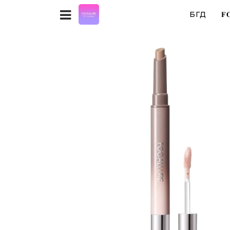
БҮГД
𝐅