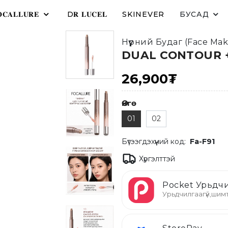
𝐂𝐀𝐋𝐋𝐔𝐑𝐄
D𝐑 𝐋𝐔𝐂𝐄𝐋
SKINEVER
БУСАД
Нүүрний Будаг (Face Ma
DUAL CONTOUR +
26,900₮
Өнгө
01
02
Бүтээгдэхүүний код:
Fa-F91
Хүргэлттэй
Pocket Урьдчи
Урьдчилгаагүй,шимт