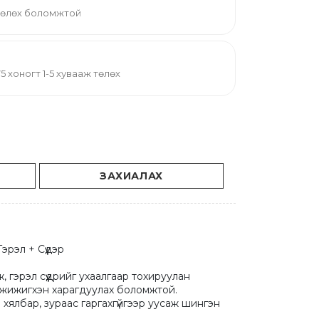
 төлөх боломжтой
й 75 хоногт 1-5 хувааж төлөх
ЗАХИАЛАХ
эрэл + Сүүдэр

, гэрэл сүүдрийг ухаалгаар тохируулан

 & жижигхэн харагдуулах боломжтой.

 хялбар, зураас гаргахгүйгээр уусаж шингэн 