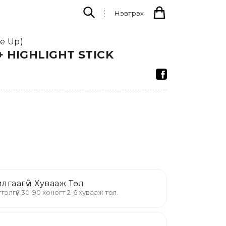
Нэвтрэх
ke Up)
 HIGHLIGHT STICK
лгаагүй Хувааж Төл
гэлгүй 30-90 хоногт 2-6 хувааж төл.