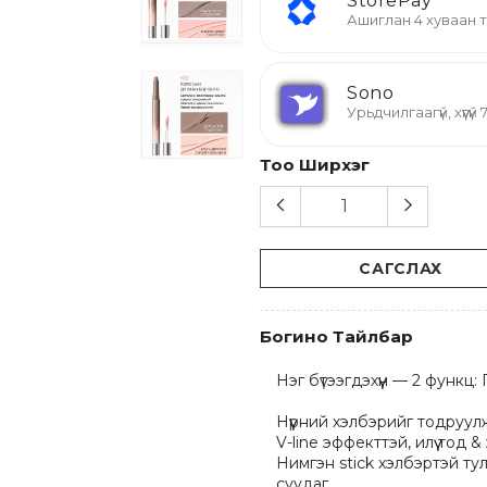
StorePay
Ашиглан 4 хуваан
Sono
Урьдчилгаагүй, хүүгү
Тоо Ширхэг
САГСЛАХ
Богино Тайлбар
Нэг бүтээгдэхүүн — 2 функц: Г
Нүүрний хэлбэрийг тодруулж
V-line эффекттэй, илүү тод
Нимгэн stick хэлбэртэй тул
суудаг.
