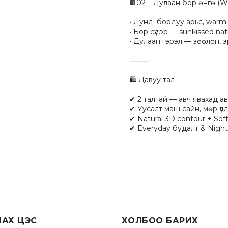
🟫02 – Дулаан бор өнгө (W
• Дунд–бордуу арьс, warm to
• Бор сүүдэр — sunkissed natura
• Дулаан гэрэл — зөөлөн, эр
⸻

🛍 Давуу тал

✔ 2 талтай — авч явахад ав
✔ Уусалт маш сайн, мөр үлдэ
✔ Natural 3D contour + Soft
✔ Everyday будалт & Nigh
ЛАХ ЦЭС
ХОЛБОО БАРИХ