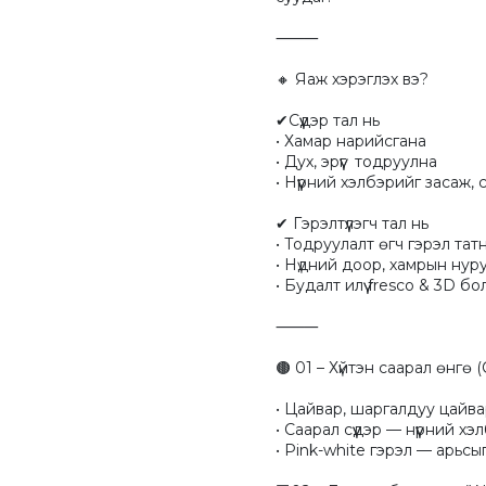
⸻

🔸 Яаж хэрэглэх вэ?

✔Сүүдэр тал нь

• Хамар нарийсгана

• Дух, эрүүг  тодруулна

• Нүүрний хэлбэрийг засаж, сү
✔ Гэрэлтүүлэгч тал нь

• Тодруулалт өгч гэрэл татн
• Нүдний доор, хамрын нуруу
• Будалт илүү fresco & 3D бо
⸻

🟤 01 – Хүйтэн саарал өнгө (
• Цайвар, шаргалдуу цайвар
• Саарал сүүдэр — нүүрний хэ
• Pink-white гэрэл — арьсы