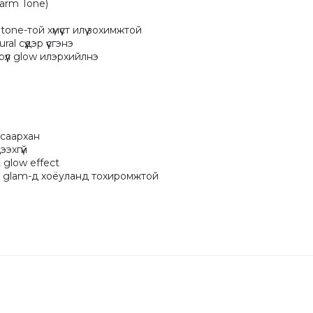
arm Tone)

ne-той хүмүүст илүү зохимжтой

l сүүдэр үүсгэнэ

үүл glow илэрхийлнэ

саархан

эхгүй

 glow effect

t glam-д хоёуланд тохиромжтой