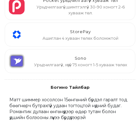
Pocket урьдчилгаагүй хувааж төл
Урьдчилгаагүй,шимтгэлгүй 30-90 хоногт 2-6
хувааж төл.
StorePay
Ашиглан 4 хуваан төлөх боломжтой
Sono
Урьдчилгаагүй, хүүгүй 75 хоногт 1-5 хувааж төлөх
Богино Тайлбар
Матт шиммер хосолсон 15өнгөний бүрдэл гаралт тод 
бөөгнөрч бутрахгүй удаан тогтоцтой нүдний будаг. 
Романтик дулаан өнгөнүүдээр өдөр тутам болон 
үдшийн болзооны лүүкээ бүрдүүлээрэй