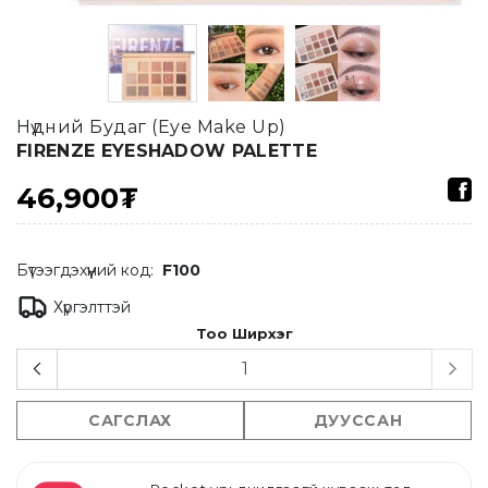
Нүдний Будаг (Eye Make Up)
FIRENZE EYESHADOW PALETTE
46,900₮
Бүтээгдэхүүний код:
F100
Хүргэлттэй
Тоо Ширхэг
САГСЛАХ
ДУУССАН