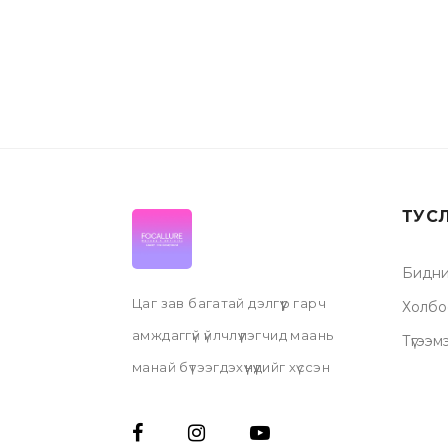
ТУС
Бидни
Цаг зав багатай дэлгүүр гарч
Холбо
амждаггүй үйлчлүүлэгчид маань
Түгээм
манай бүтээгдэхүүнүүдийг хүссэн
газартаа хүргүүлээд аваарай.