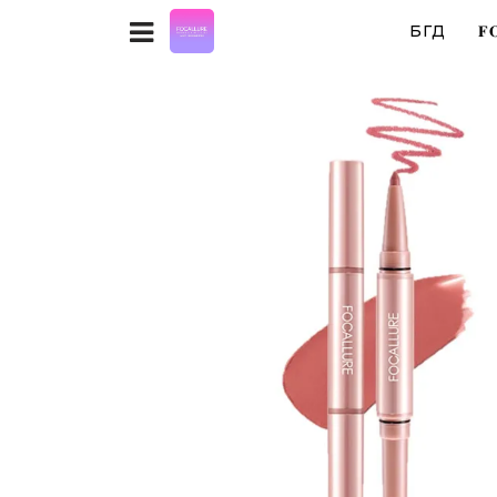
БҮГД
𝐅