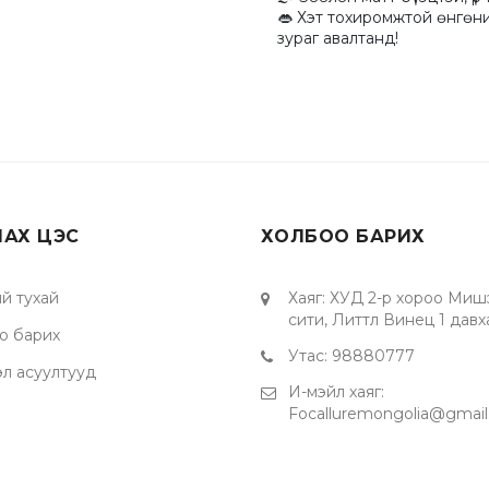
👄 Хэт тохиромжтой өнгөни
зураг авалтанд!
ЛАХ ЦЭС
ХОЛБОО БАРИХ
й тухай
Хаяг
:
ХУД 2-р хороо Миш
сити, Литтл Винец 1 давх
о барих
Утас
:
98880777
эл асуултууд
И-мэйл хаяг
:
Focalluremongolia@gmai