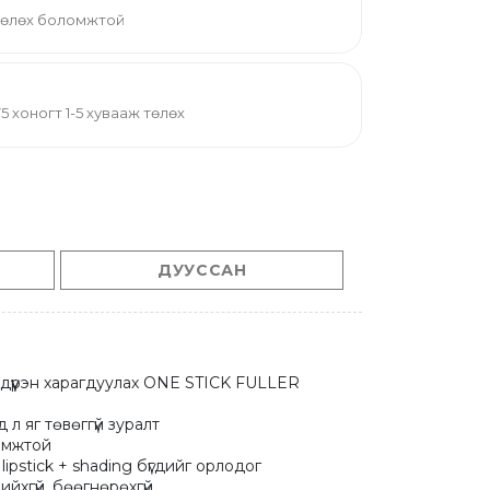
 төлөх боломжтой
й 75 хоногт 1-5 хувааж төлөх
ДУУССАН
 дүүрэн харагдуулах ONE STICK FULLER 
 л яг төвөггүй зуралт

омжтой 

+ lipstick + shading бүгдийг орлодог

ийхгүй, бөөгнөрөхгүй
