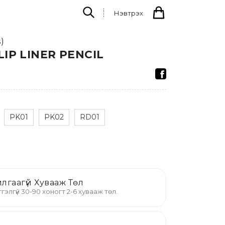
Нэвтрэх
)
IP LINER PENCIL
PK01
PK02
RD01
лгаагүй Хувааж Төл
гэлгүй 30-90 хоногт 2-6 хувааж төл.