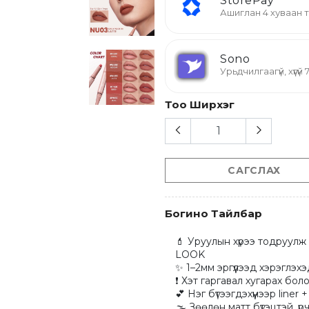
StorePay
Ашиглан 4 хуваан
Sono
Урьдчилгаагүй, хүүгү
Тоо Ширхэг
САГСЛАХ
Богино Тайлбар
💄 Уруулын хүрээ тодруулж
LOOK

✨ 1–2мм эргүүлээд хэрэглэхэд
❗ Хэт гаргавал хугарах бол
💕 Нэг бүтээгдэхүүнээр liner 
🌫 Зөөлөн матт бүтэцтэй, үрч