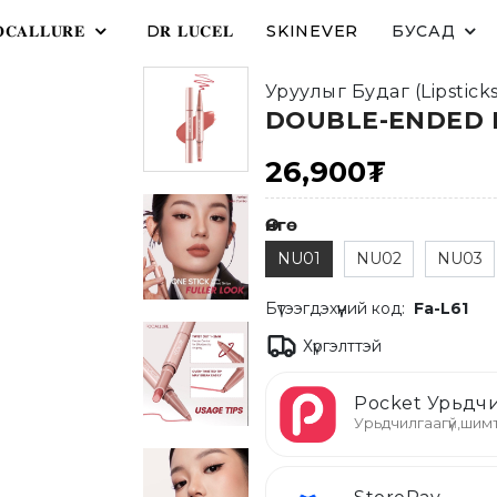
𝐂𝐀𝐋𝐋𝐔𝐑𝐄
D𝐑 𝐋𝐔𝐂𝐄𝐋
SKINEVER
БУСАД
Уруулыг Будаг (Lipsticks
DOUBLE-ENDED L
26,900₮
Өнгө
NU01
NU02
NU03
Бүтээгдэхүүний код:
Fa-L61
Хүргэлттэй
Pocket Урьдчи
Урьдчилгаагүй,шимт