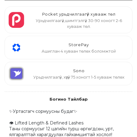
Pocket урьдчилгаагүй хувааж төл
Урьдчилгаагүй,шимтгэлгүй 30-90 хоногт 2-6
хувааж төл.
StorePay
Ашиглан 4 хуваан төлөх боломжтой
Sono
Урьдчилгаагүй, хүүгүй 75 хоногт 1-5 хувааж төлөх
Богино Тайлбар
✨Уртасгагч сормуусны будаг✨

👁 Lifted Length & Defined Lashes

Таны сормуусыг 12 цагийн турш өргөгдсөн, урт, 
ялгаралттай харагдуулах гайхамшигтай хослол!
