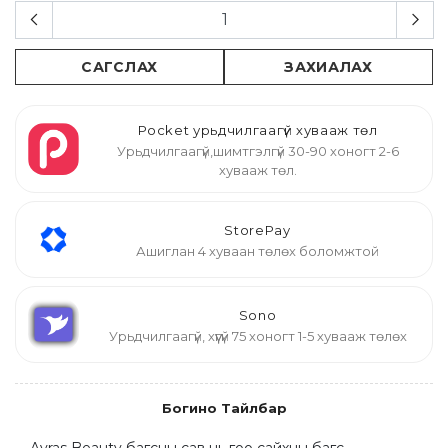
САГСЛАХ
ЗАХИАЛАХ
Pocket урьдчилгаагүй хувааж төл
Урьдчилгаагүй,шимтгэлгүй 30-90 хоногт 2-6
хувааж төл.
StorePay
Ашиглан 4 хуваан төлөх боломжтой
Sono
Урьдчилгаагүй, хүүгүй 75 хоногт 1-5 хувааж төлөх
Богино Тайлбар