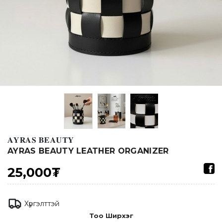
𝐀𝐘𝐑𝐀𝐒 𝐁𝐄𝐀𝐔𝐓𝐘
AYRAS BEAUTY LEATHER ORGANIZER
25,000₮
Хүргэлттэй
Тоо Ширхэг