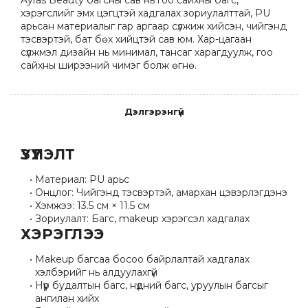
Ayras Beauty багсны сав нь гоо сайхны багс, 
хэрэгслийг эмх цэгцтэй хадгалах зориулалттай, PU 
арьсан материалыг гар аргаар сүлжиж хийсэн, чийгэнд 
тэсвэртэй, бат бөх хийцтэй сав юм. Хар-цагаан 
сүлжмэл дизайн нь минимал, тансаг харагдуулж, гоо 
сайхны ширээний чимэг болж өгнө.
Дэлгэрэнгүй
ҮЗҮҮЛЭЛТ
Материал: PU арьс
Онцлог: Чийгэнд тэсвэртэй, амархан цэвэрлэгдэнэ
Хэмжээ: 13.5 см × 11.5 см
Зориулалт: Багс, makeup хэрэгсэл хадгалах
ХЭРЭГЛЭЭ
Makeup багсаа босоо байрлалтай хадгалах 
хэлбэрийг нь алдуулахгүй
Нүүр будалтын багс, нүдний багс, уруулын багсыг 
ангилан хийх